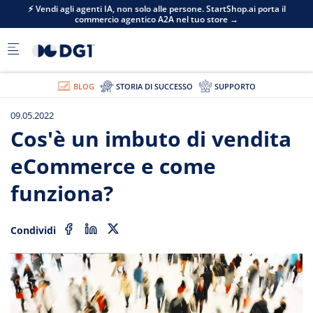
Skip to main content
⚡ Vendi agli agenti IA, non solo alle persone. StartShop.ai porta il
commercio agentico A2A nel tuo store →
BLOG
STORIA DI SUCCESSO
SUPPORTO
09.05.2022
Cos'è un imbuto di vendita
eCommerce e come
funziona?
Condividi