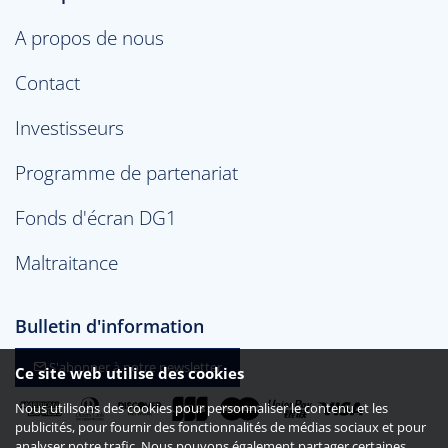
A propos de nous
Contact
Investisseurs
Programme de partenariat
Fonds d'écran DG1
Maltraitance
Bulletin d'information
S'abonner à notre newsletter
Ce site web utilise des cookies
Nous utilisons des cookies pour personnaliser le contenu et les
publicités, pour fournir des fonctionnalités de médias sociaux et pour
analyser notre trafic. Nous pouvons également partager certaines