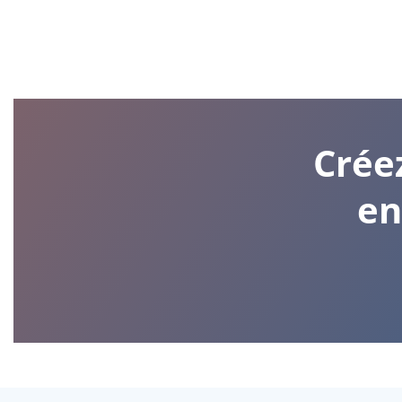
Crée
en