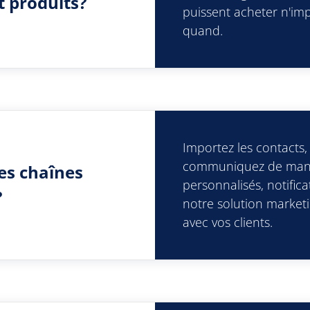
t produits?
puissent acheter n'imp
quand.
Importez les contacts,
communiquez de maniè
es chaînes
personnalisés, notific
?
notre solution marketi
avec vos clients.