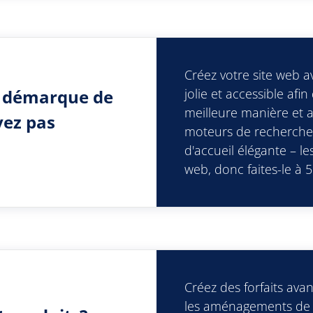
Créez votre site web 
se démarque de
jolie et accessible af
meilleure manière et a
vez pas
moteurs de recherche.
d'accueil élégante – le
web, donc faites-le à 5 
Créez des forfaits ava
les aménagements de 