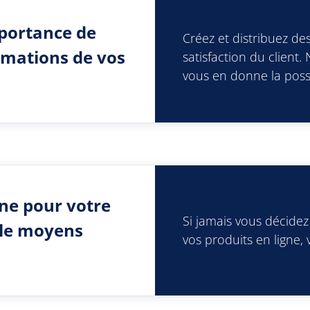
mportance de
Créez et distribuez de
ormations de vos
satisfaction du client.
vous en donne la possib
gne pour votre
Si jamais vous décide
 le moyens
vos produits en ligne, 