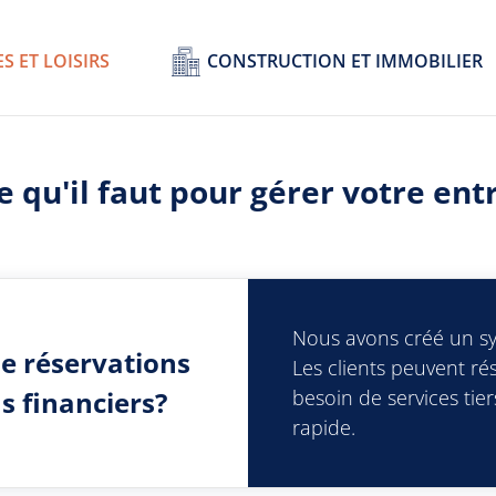
S ET LOISIRS
CONSTRUCTION ET IMMOBILIER
 qu'il faut pour gérer votre ent
Nous avons créé un sy
e réservations
Les clients peuvent rés
s financiers?
besoin de services tier
rapide.