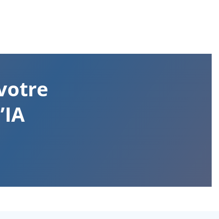
votre
’IA