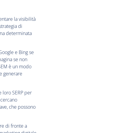
tare la visibilità
strategia di
una determinata
 Google e Bing se
 pagina se non
l SEM è un modo
a e generare
le loro SERP per
i cercano
hiave, che possono
e di fronte a