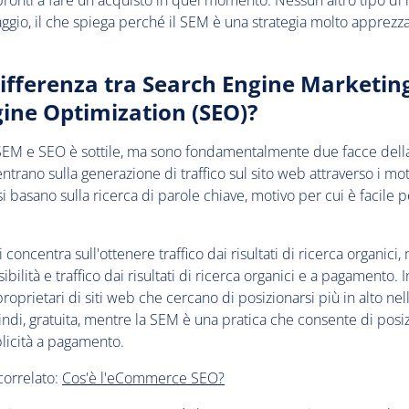
 pronti a fare un acquisto in quel momento. Nessun altro tipo di 
ggio, il che spiega perché il SEM è una strategia molto apprezza
differenza tra Search Engine Marketin
ine Optimization (SEO)?
 SEM e SEO è sottile, ma sono fondamentalmente due facce della
ntrano sulla generazione di traffico sul sito web attraverso i mot
si basano sulla ricerca di parole chiave, motivo per cui è facile
i concentra sull'ottenere traffico dai risultati di ricerca organici
ibilità e traffico dai risultati di ricerca organici e a pagamento. I
proprietari di siti web che cercano di posizionarsi più in alto 
indi, gratuita, mentre la SEM è una pratica che consente di posizi
blicità a pagamento.
correlato:
Cos'è l'eCommerce SEO?