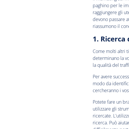
paghino per le imp
raggiungere gli ut
devono passare at
riassumono il con
1. Ricerca
Come molti altri t
determinano la vost
la qualità del traf
Per avere success
modo da identific
cercheranno i vost
Potete fare un br
utilizzare gli str
ricercate. L'utili
ricerca. Può aiuta