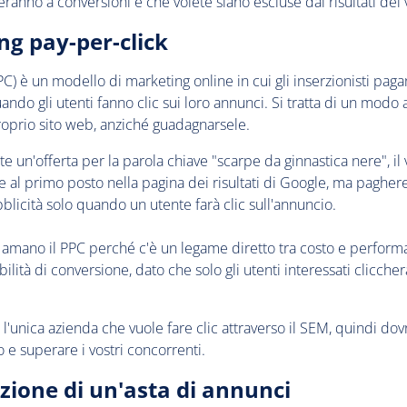
eranno a conversioni e che volete siano escluse dai risultati dei 
ng pay-per-click
PPC) è un modello di marketing online in cui gli inserzionisti paga
ando gli utenti fanno clic sui loro annunci. Si tratta di un mod
 proprio sito web, anziché guadagnarsele.
e un'offerta per la parola chiave "scarpe da ginnastica nere", il
 al primo posto nella pagina dei risultati di Google, ma pagher
licità solo quando un utente farà clic sull'annuncio.
i amano il PPC perché c'è un legame diretto tra costo e performan
lità di conversione, dato che solo gli utenti interessati clicche
e l'unica azienda che vuole fare clic attraverso il SEM, quindi do
o e superare i vostri concorrenti.
zione di un'asta di annunci