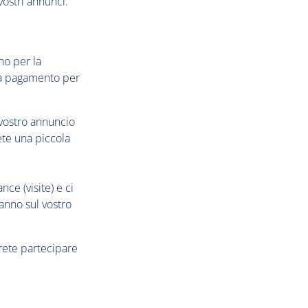
vostri annunci.
no per la
o a pagamento per
 vostro annuncio
ete una piccola
ce (visite) e ci
ranno sul vostro
vrete partecipare