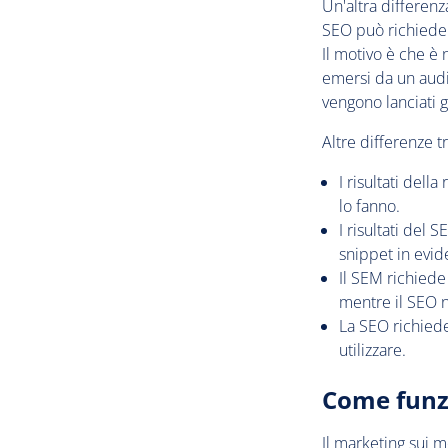
Un'altra differen
SEO può richieder
Il motivo è che è 
emersi da un audi
vengono lanciati g
Altre differenze 
I risultati dell
lo fanno.
I risultati del
snippet in evid
Il SEM richiede
mentre il SEO n
La SEO richied
utilizzare.
Come funz
Il marketing sui m