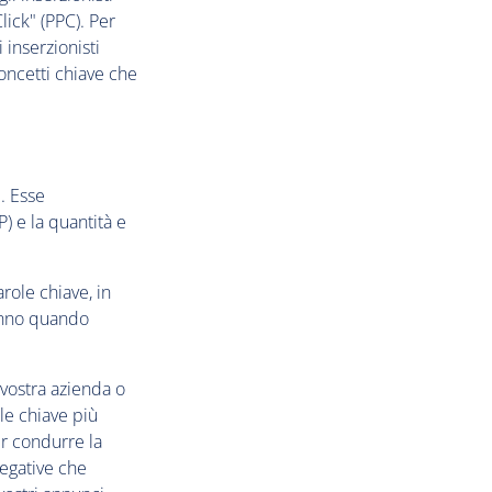
lick" (PPC). Per
 inserzionisti
oncetti chiave che
. Esse
P) e la quantità e
role chiave, in
ranno quando
 vostra azienda o
ole chiave più
er condurre la
negative che