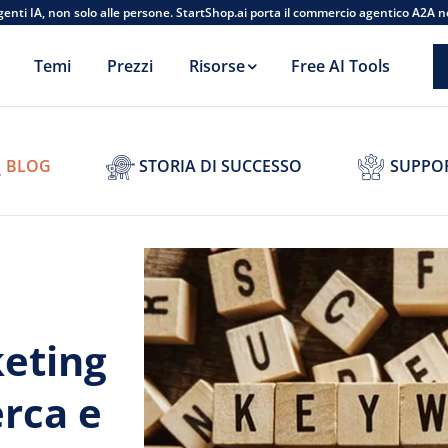
agenti IA, non solo alle persone. StartShop.ai porta il commercio agentico A2A n
Temi
Prezzi
Risorse
Free AI Tools
BLOG
STORIA DI SUCCESSO
SUPPO
keting
erca e