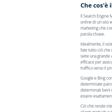
Che cos'è 
Il Search Engine M
online di un sito 
marketing che con
parola chiave.
Idealmente, il vo
fate tutto ciò che
siete una grande 
efficace per assic
traffico verso il pr
Google e Bing con
determinate parole
determinati beni e
essere esattament
Ciò che rende int