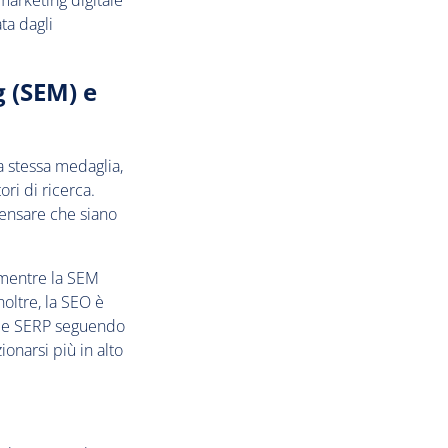
marketing digitale
ta dagli
g (SEM) e
 stessa medaglia,
ori di ricerca.
 pensare che siano
, mentre la SEM
noltre, la SEO è
nelle SERP seguendo
onarsi più in alto