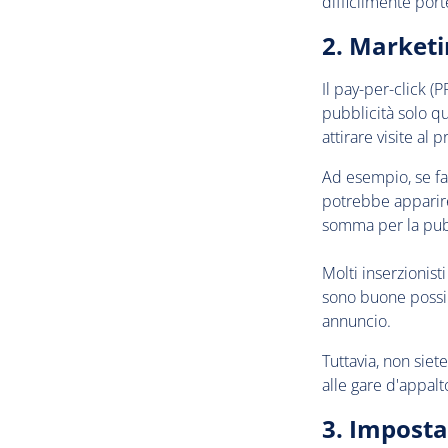
difficilmente port
2. Marketi
Il pay-per-click (
pubblicità solo qu
attirare visite al
Ad esempio, se fat
potrebbe apparire
somma per la pubb
Molti inserzionist
sono buone possibi
annuncio.
Tuttavia, non siet
alle gare d'appalt
3. Imposta