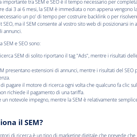
za importante tra SEM e SEO è il tempo necessario per completa
e dai 3 ai 6 mesi, la SEM è immediata o non appena vengono lan
necessario un po' di tempo per costruire backlink o per risolver
t SEO, ma il SEM consente al vostro sito web di posizionarsi in
li annunci.
tra SEM e SEO sono:
a ricerca SEM di solito riportano il tag "Ads", mentre i risultati del
 SEM presentano estensioni di annunci, mentre i risultati del SEO
enza.
 di pagare il motore di ricerca ogni volta che qualcuno fa clic su
on richiede il pagamento di una tariffa.
e un notevole impegno, mentre la SEM è relativamente semplice
iona il SEM?
otori di ricerca è un tipo di marketing digitale che prevede che g