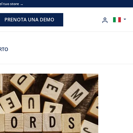
el tuo store →
PRENOTA UNA DEMO
RTO