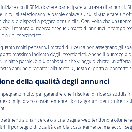
 iniziare con il SEM, dovrete partecipare a un'asta di annunci. Si 
in cui si selezionano le parole chiave su cui si vuole fare un'off
 che si è disposti a pagare per un clic. Ogni volta che un utent
izio, il motore di ricerca esegue un'asta di annunci in tempo re
io a un inserzionista.
quanto molti pensano, i motori di ricerca non assegnano gli spaz
mporto massimo indicato dagli inserzionisti. Anche il punteggio d
. In altre parole, è più probabile che vi aggiudichiate un'offerta 
 vostro annuncio "adatto" all'utente. Questo ci porta al concetto 
ione della qualità degli annunci
mpegnano molto per garantire che i risultati di ricerca soddisfi
questo migliorano costantemente i loro algoritmi per fornire risult
nti.
 o pertinenti a una ricerca o a una pagina web tendono a ottener
 altri. Il punteggio di qualità cambia costantemente, ma ecco i s