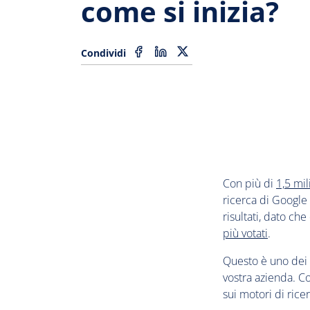
come si inizia?
Condividi
Con più di
1,5 mil
ricerca di Google
risultati, dato ch
più votati
.
Questo è uno dei 
vostra azienda. C
sui motori di rice