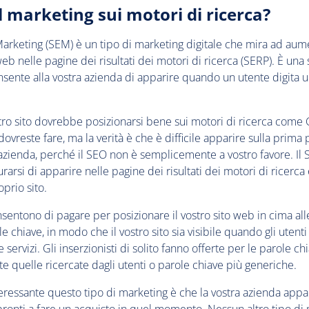
il marketing sui motori di ricerca?
arketing (SEM) è un tipo di marketing digitale che mira ad aumen
web nelle pagine dei risultati dei motori di ricerca (SERP). È una 
sente alla vostra azienda di apparire quando un utente digita 
stro sito dovrebbe posizionarsi bene sui motori di ricerca come
 dovreste fare, ma la verità è che è difficile apparire sulla prima
azienda, perché il SEO non è semplicemente a vostro favore. I
urarsi di apparire nelle pagine dei risultati dei motori di ricerc
oprio sito.
sentono di pagare per posizionare il vostro sito web in cima al
 chiave, in modo che il vostro sito sia visibile quando gli utent
 servizi. Gli inserzionisti di solito fanno offerte per le parole c
e quelle ricercate dagli utenti o parole chiave più generiche.
eressante questo tipo di marketing è che la vostra azienda appar