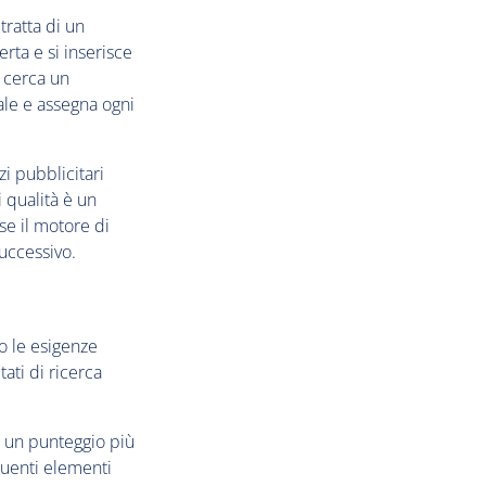
tratta di un
erta e si inserisce
e cerca un
ale e assegna ogni
i pubblicitari
i qualità è un
se il motore di
successivo.
no le esigenze
ati di ricerca
e un punteggio più
eguenti elementi