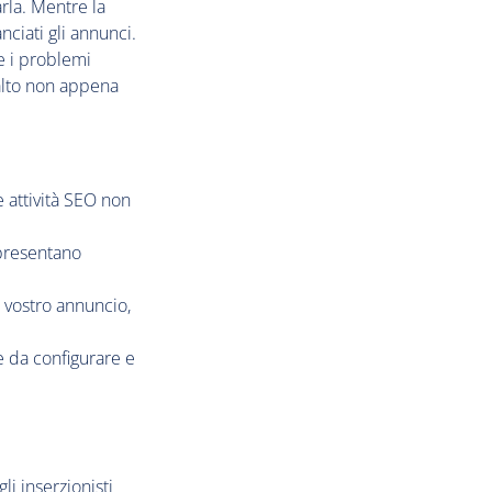
rla. Mentre la
ciati gli annunci.
e i problemi
 alto non appena
le attività SEO non
 presentano
l vostro annuncio,
 da configurare e
li inserzionisti