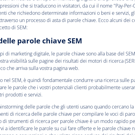
ressioni che si traducono in visitatori, da cui il nome "Pay-Per-C
enti che richiedono determinate informazioni o beni e servizi, gli
traverso un processo di asta di parole chiave. Ecco alcuni dei c
cetto di SEM:
 delle parole chiave SEM
ipi di marketing digitale, le parole chiave sono alla base del SEM
ra visibilità sulle pagine dei risultati dei motori di ricerca (SER
fico che arriva sulla vostra pagina web.
o nel SEM, è quindi fondamentale condurre una ricerca sulle pa
are le parole che i vostri potenziali clienti probabilmente use
ri prodotti e servizi.
ainstorming delle parole che gli utenti usano quando cercano la
umenti di ricerca delle parole chiave per compilare le voci di par
zzo di strumenti di ricerca per parole chiave è un modo rapido p
rvi a identificare le parole su cui fare offerte e le parole chiave 