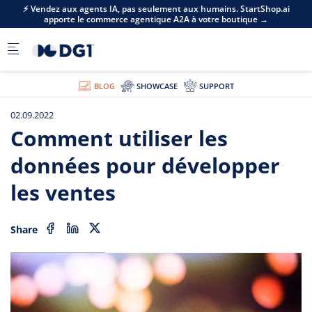
Skip to main content
⚡ Vendez aux agents IA, pas seulement aux humains. StartShop.ai
apporte le commerce agentique A2A à votre boutique →
BLOG
SHOWCASE
SUPPORT
02.09.2022
Comment utiliser les
données pour développer
les ventes
Share