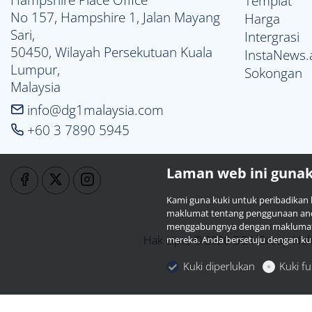
Templat
No 157, Hampshire 1, Jalan Mayang 
Harga
Sari,

Intergrasi
50450, Wilayah Persekutuan Kuala 
InstaNews.
Lumpur,

Sokongan
Malaysia
info@dg1malaysia.com
+60 3 7890 5945
Laman web ini gunak
Kami guna kuki untuk peribadikan k
maklumat tentang penggunaan anda
menggabungnya dengan maklumat l
Hak cipta © 2026 DG1 Group Holdi
mereka. Anda bersetuju dengan kuk
Kuki diperlukan
Kuki f