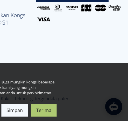
kan Kongsi
 DG1
ami juga mungkin kongsi beberapa
ik kami yang mungkin
aan anda untuk perkhidmatan
Kuki
- Teknologi tergendala paten
Simpan
Terima