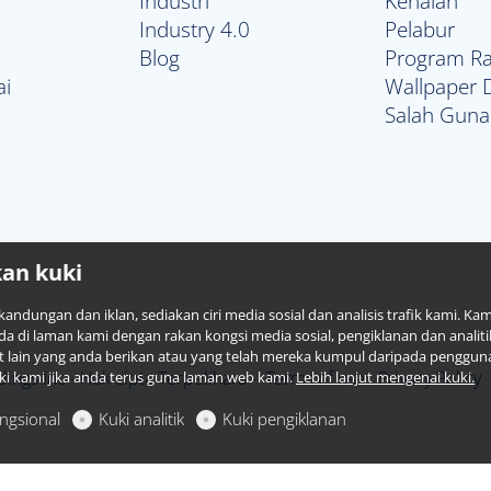
Industri
Kenalan
Industry 4.0
Pelabur
Blog
Program Ra
ai
Wallpaper
Salah Guna
an kuki
andungan dan iklan, sediakan ciri media sosial dan analisis trafik kami. K
 di laman kami dengan rakan kongsi media sosial, pengiklanan dan analit
ain yang anda berikan atau yang telah mereka kumpul daripada penggun
ngs Inc - Hak cipta Terpelihara -
Terms of use
Privacy Policy
i kami jika anda terus guna laman web kami.
Lebih lanjut mengenai kuki.
ungsional
Kuki analitik
Kuki pengiklanan