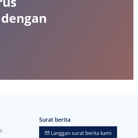
rus
a dengan
Surat berita
i
Langgan surat berita kami