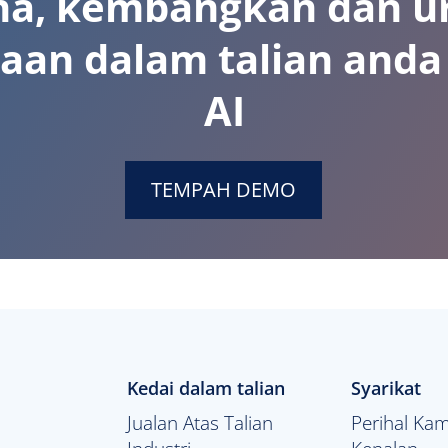
na, kembangkan dan u
aan dalam talian and
AI
TEMPAH DEMO
Kedai dalam talian
Syarikat
Jualan Atas Talian
Perihal Kam