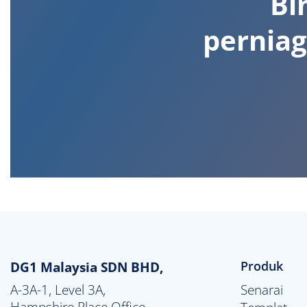
Bi
perniag
DG1 Malaysia SDN BHD,
Produk
A-3A-1, Level 3A,

Senarai
Hampshire Place Office
