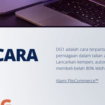
 CARA
DG1 adalah cara terpan
perniagaan dalam talian
Lancarkan kempen, auto
membeli-belah 80% lebih
Alami FlipCommerce™