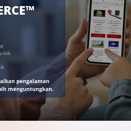
ERCE™
at
 klik
ik
paikan pengalaman
ebih menguntungkan.