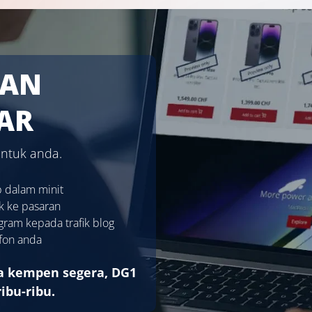
HAN
AR
ntuk anda.
 dalam minit
k ke pasaran
gram kepada trafik blog
efon anda
a kempen segera, DG1
ibu-ribu.