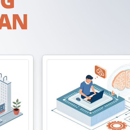
NG
IAN