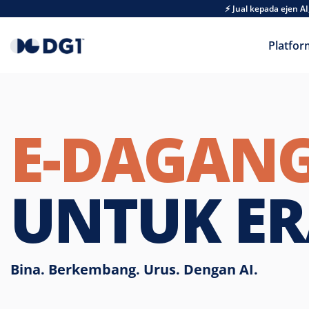
Skip to main content
⚡ Jual kepada ejen 
Platfor
E-DAGAN
UNTUK E
Bina. Berkembang. Urus. Dengan AI.