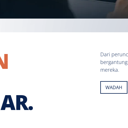
N
Dari perunc
bergantung
mereka.
WADAH
AR.