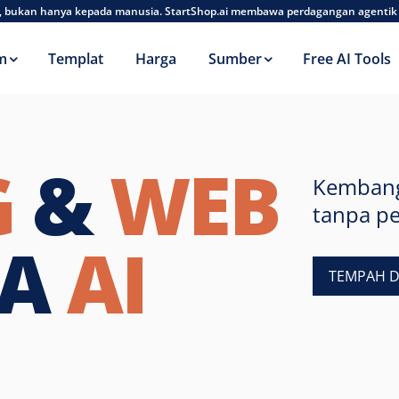
AI, bukan hanya kepada manusia. StartShop.ai membawa perdagangan agentik
m
Templat
Harga
Sumber
Free AI Tools
G
&
WEB
Kembang
tanpa p
RA
AI
TEMPAH 