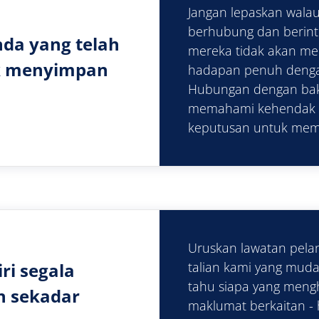
Jangan lepaskan walau
berhubung dan berint
da yang telah
mereka tidak akan me
ak menyimpan
hadapan penuh denga
Hubungan dengan bak
memahami kehendak 
keputusan untuk mem
Uruskan lawatan pela
ri segala
talian kami yang muda
tahu siapa yang meng
n sekadar
maklumat berkaitan - 