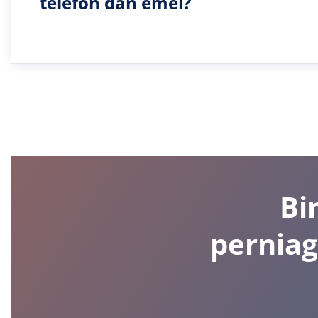
telefon dan emel?
Bi
perniag