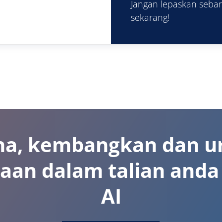
Jangan lepaskan sebar
sekarang!
na, kembangkan dan u
aan dalam talian and
AI