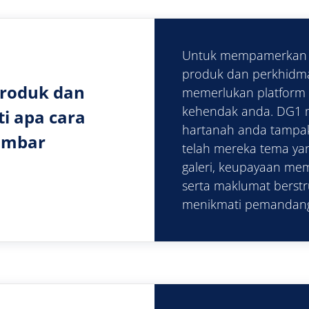
Untuk mempamerkan 
produk dan perkhidma
produk dan
memerlukan platfor
kehendak anda. DG1 
i apa cara
hartanah anda tampak 
ambar
telah mereka tema y
galeri, keupayaan me
serta maklumat berstr
menikmati pemandang