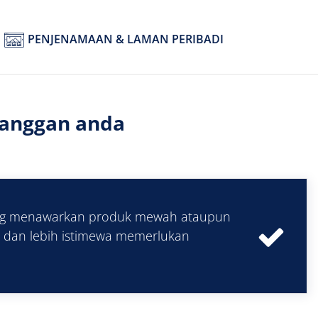
PENJENAMAAN & LAMAN PERIBADI
langgan anda
ang menawarkan produk mewah ataupun
l dan lebih istimewa memerlukan