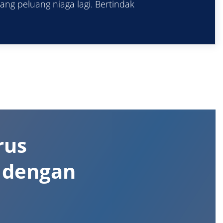
ang peluang niaga lagi. Bertindak
rus
a dengan