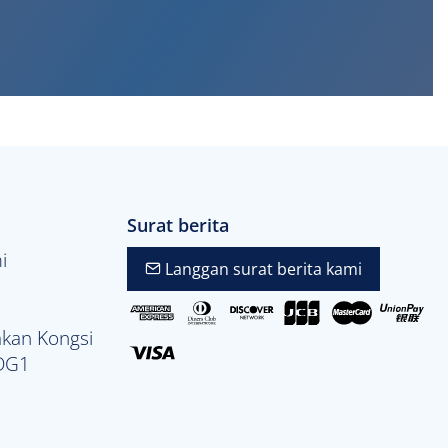
Surat berita
i
Langgan surat berita kami
kan Kongsi
 DG1