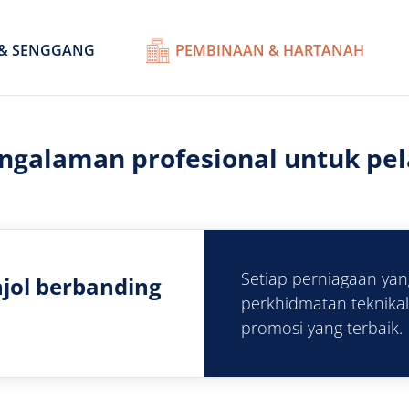
& SENGGANG
PEMBINAAN & HARTANAH
engalaman profesional untuk pe
Setiap perniagaan y
jol berbanding
perkhidmatan teknika
promosi yang terbaik.