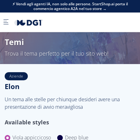
Skip to main content
⚡ Vendi agli agenti IA, non solo alle persone. StartShop.ai porta il
commercio agentico A2A nel tuo store →
Temi
Trova il tema perfetto per il tuo sito web!
Aziende
Elon
Un tema alle stelle per chiunque desideri avere una
presentazione di avvio meravigliosa
Available styles
Viola appiccicoso
Deep blue