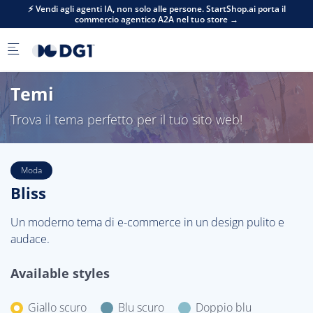
Skip to main content
⚡ Vendi agli agenti IA, non solo alle persone. StartShop.ai porta il
commercio agentico A2A nel tuo store →
Temi
Trova il tema perfetto per il tuo sito web!
Moda
Bliss
Un moderno tema di e-commerce in un design pulito e
audace.
Available styles
Giallo scuro
Blu scuro
Doppio blu