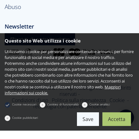
Abuso
Newsletter
Iscriviti alla nostra Newsletter
Questo sito Web utilizza i cookie
Utilizziamo i cookie per personalizzare contenuti e annunci, per fornire
funzionalità di social media e per analizzare il nostro traffico.
Potremmo anche condividere alcune informazioni sul tuo utilizzo del
nostro sito con i nostri social media, partner pubblicitari e di analisi
che potrebbero combinarlo con altre informazioni che hai fornito loro
o che hanno raccolto dal tuo utilizzo dei loro servizi. Acconsenti ai
nostri cookie se continui a utilizzare il nostro sito web.
Maggiori
Copyright © 2026 DG1 Group Holdings Inc - Tutti i diritti
informazioni sui cookie.
riservati -
Condizioni d'uso
Politica sulla riservatezza
Cookie
-
Cookie necessari
Cookies di funzionalità
Cookie analitici
Tecnologia con patente pendente
Cookie pubblicitari
Save
Accetta