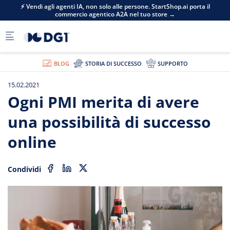
Skip to main content
⚡ Vendi agli agenti IA, non solo alle persone. StartShop.ai porta il
commercio agentico A2A nel tuo store →
BLOG
STORIA DI SUCCESSO
SUPPORTO
15.02.2021
Ogni PMI merita di avere
una possibilità di successo
online
Condividi