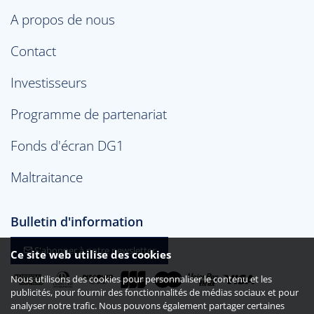
A propos de nous
Contact
Investisseurs
Programme de partenariat
Fonds d'écran DG1
Maltraitance
Bulletin d'information
S'abonner à notre newsletter
Ce site web utilise des cookies
Nous utilisons des cookies pour personnaliser le contenu et les
publicités, pour fournir des fonctionnalités de médias sociaux et pour
analyser notre trafic. Nous pouvons également partager certaines