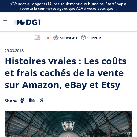
Skip to main content
⚡ Vendez aux agents IA, pas seulement aux humains. StartShop.ai
apporte le commerce agentique A2A à votre boutique →
BLOG
SHOWCASE
SUPPORT
29.03.2018
Histoires vraies : Les coûts
et frais cachés de la vente
sur Amazon, eBay et Etsy
Share