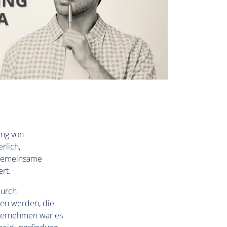
ung von
rlich,
, gemeinsame
rt.
durch
en werden, die
nternehmen war es