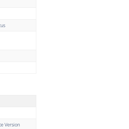
tus
te Version