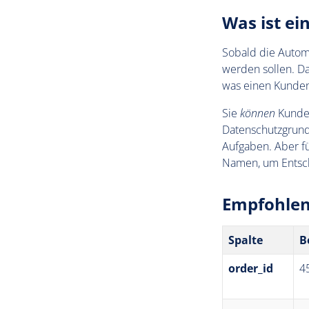
Was ist ei
Sobald die Automa
werden sollen. Da
was einen Kunden 
Sie
können
Kunden
Datenschutzgrund
Aufgaben. Aber f
Namen, um Entsche
Empfohle
Spalte
B
order_id
4