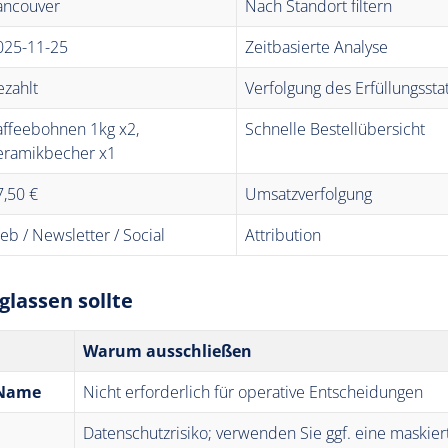
ancouver
Nach Standort filtern
025-11-25
Zeitbasierte Analyse
ezahlt
Verfolgung des Erfüllungssta
affeebohnen 1kg x2,
Schnelle Bestellübersicht
eramikbecher x1
7,50 €
Umsatzverfolgung
eb / Newsletter / Social
Attribution
lassen sollte
Warum ausschließen
 Name
Nicht erforderlich für operative Entscheidungen
Datenschutzrisiko; verwenden Sie ggf. eine maskier