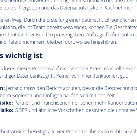
Entscheidung: entweder den Zugriff einschränken und die Ents
 zu viel freigeben und das Datenschutzrisiko in Kauf nehmen.
seren Weg. Durch die Erstellung einer datenschutzfreundlichen 
kulation, die Ihr Team bereits verwendet, können Sie Geschäftsd
ie Identität Ihrer Kunden preiszugeben. Aufträge fließen autom
und Telefonnummern bleiben dort, wo sie hingehören.
 wichtig ist
s lösen dieses Problem auf eine von drei Arten: manuelle Exp
ändiger Datenbankzugriff. Keiner von ihnen funktioniert gut.
n:
Jemand muss den Bericht abrufen, bevor die Besprechung b
beim Kopieren und Einfügen häufen sich mit der Zeit
isiko:
Partner und Franchisenehmer sehen mehr Kundendaten, 
isiko:
GDPR und ähnliche Vorschriften bestrafen die unnötige
rbeitsansicht beseitigt alle vier Probleme. Ihr Team sieht die Za