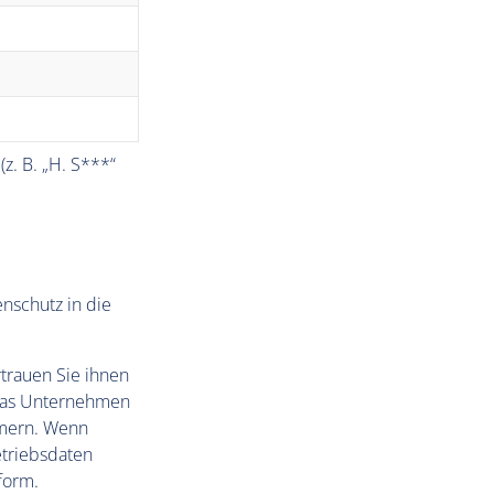
1
z. B. „H. S***“
nschutz in die
trauen Sie ihnen
 das Unternehmen
mmern. Wenn
etriebsdaten
form.