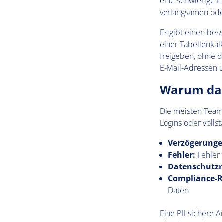
eine schwierige 
verlangsamen oder
Es gibt einen bes
einer Tabellenkal
freigeben, ohne d
E-Mail-Adressen 
Warum das
Die meisten Team
Logins oder vollst
Verzögerunge
Fehler:
Fehler 
Datenschutzr
Compliance-R
Daten
Eine PII-sichere A