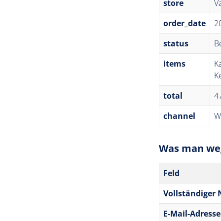
store
V
order_date
2
status
B
items
K
K
total
4
channel
W
Was man weg
Feld
Vollständiger
E-Mail-Adresse