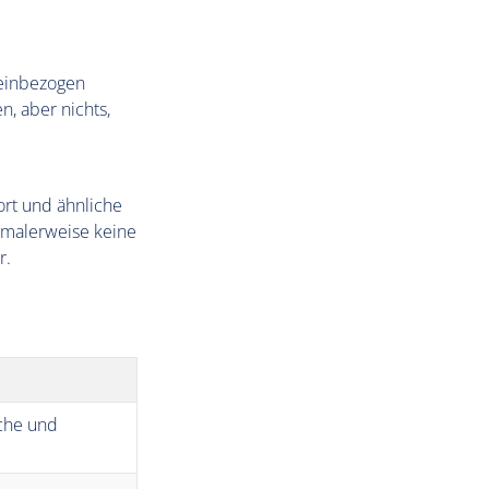
 einbezogen
n, aber nichts,
ort und ähnliche
rmalerweise keine
r.
uche und