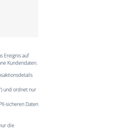
s Ereignis auf
ohne Kundendaten.
nsaktionsdetails
n") und ordnet nur
PII-sicheren Daten
nur die