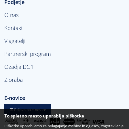
Podjetje
O nas
Kontakt
Vlagatelji
Partnerski program
Ozadja DG1
Zloraba
E-novice
Prijava na e-novice
To spletno mesto uporablja piškotke
Piškotke uporabljamo za prilagajanje vsebine in oglasov, zagotavljanje