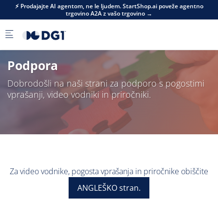
Skip to main content
⚡ Prodajajte AI agentom, ne le ljudem. StartShop.ai poveže agentno
trgovino A2A z vašo trgovino →
Podpora
Dobrodošli na naši strani za podporo s pogostimi
vprašanji, video vodniki in priročniki.
Za video vodnike, pogosta vprašanja in priročnike obiščite
ANGLEŠKO stran.