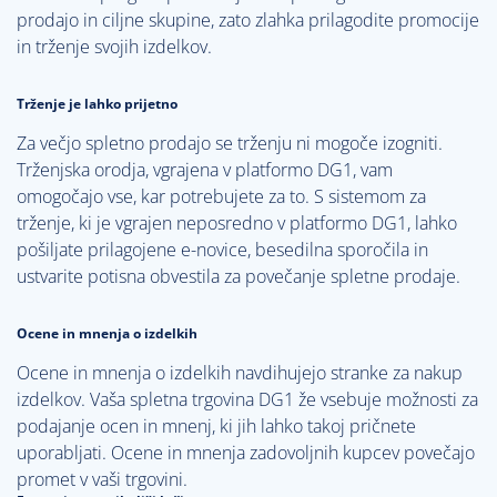
prodajo in ciljne skupine, zato zlahka prilagodite promocije
in trženje svojih izdelkov.
Trženje je lahko prijetno
Za večjo spletno prodajo se trženju ni mogoče izogniti.
Trženjska orodja, vgrajena v platformo DG1, vam
omogočajo vse, kar potrebujete za to. S sistemom za
trženje, ki je vgrajen neposredno v platformo DG1, lahko
pošiljate prilagojene e-novice, besedilna sporočila in
ustvarite potisna obvestila za povečanje spletne prodaje.
Ocene in mnenja o izdelkih
Ocene in mnenja o izdelkih navdihujejo stranke za nakup
izdelkov. Vaša spletna trgovina DG1 že vsebuje možnosti za
podajanje ocen in mnenj, ki jih lahko takoj pričnete
uporabljati. Ocene in mnenja zadovoljnih kupcev povečajo
promet v vaši trgovini.