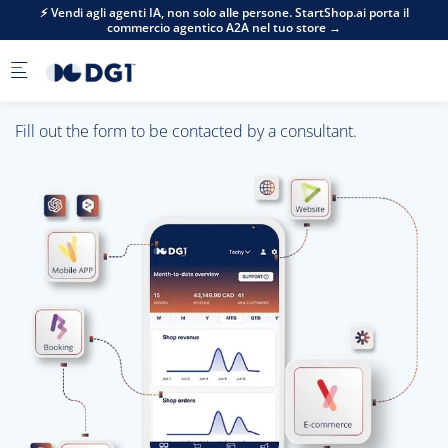
Skip to main content
⚡ Vendi agli agenti IA, non solo alle persone. StartShop.ai porta il
commercio agentico A2A nel tuo store →
Fill out the form to be contacted by a consultant.