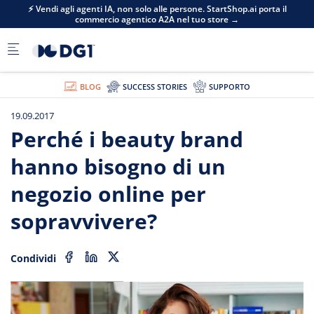
Skip to main content
⚡ Vendi agli agenti IA, non solo alle persone. StartShop.ai porta il
commercio agentico A2A nel tuo store →
BLOG
SUCCESS STORIES
SUPPORTO
19.09.2017
Perché i beauty brand
hanno bisogno di un
negozio online per
sopravvivere?
Condividi