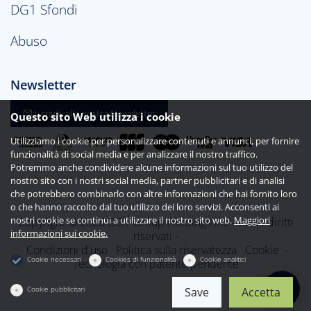
DG1 Sfondi
Abuso
Newsletter
Iscriviti alla nostra Newsletter
Questo sito Web utilizza i cookie
Utilizziamo i cookie per personalizzare contenuti e annunci, per fornire
funzionalità di social media e per analizzare il nostro traffico.
Potremmo anche condividere alcune informazioni sul tuo utilizzo del
nostro sito con i nostri social media, partner pubblicitari e di analisi
che potrebbero combinarlo con altre informazioni che hai fornito loro
o che hanno raccolto dal tuo utilizzo dei loro servizi. Acconsenti ai
nostri cookie se continui a utilizzare il nostro sito web.
Maggiori
Copyright © 2026 DG1 Group Holdings Inc - Tutti i diritti
informazioni sui cookie.
riservati -
Condizioni d'uso
Politica sulla riservatezza
Cookie
-
Cookie necessari
Cookies di funzionalità
Cookie analitici
Tecnologia con patente pendente
Cookie pubblicitari
Save
Accetta