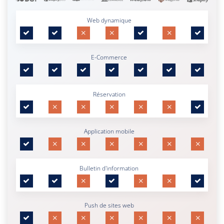
Web dynamique
E-Commerce
Réservation
Application mobile
Bulletin d'information
Push de sites web