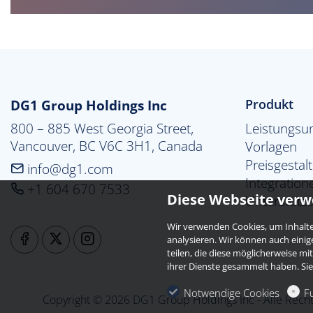
DG1 Group Holdings Inc
Produkt
800 – 885 West Georgia Street,

Leistungsu
Vancouver, BC V6C 3H1, Canada
Vorlagen
Preisgestal
info@dg1.com
Integration
+1 604 670 7533
Diese Webseite verw
Unterstütz
Wir verwenden Cookies, um Inhalte 
analysieren. Wir können auch eini
teilen, die diese möglicherweise m
ihrer Dienste gesammelt haben. Si
Notwendige Cookies
F
Copyright © 2026 DG1 Group Holdings Inc - Alle Recht