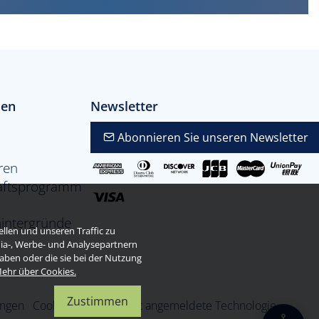
men
Newsletter
Abonnieren Sie unseren Newsletter
ren
aftsprogramm
hintergründe
llen und unseren Traffic zu
dia-, Werbe- und Analysepartnern
haben oder die sie bei der Nutzung
ehr über Cookies.
Zustimmen
ungen
Cookies
- Zum Patent angemeldete Technologie