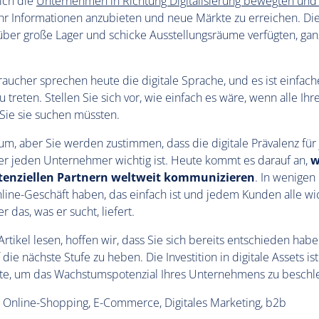
ich die
Unternehmen in Richtung Digitalisierung bewegten und
r Informationen anzubieten und neue Märkte zu erreichen. Die
 über große Lager und schicke Ausstellungsräume verfügten, ga
aucher sprechen heute die digitale Sprache, und es ist einfache
u treten. Stellen Sie sich vor, wie einfach es wäre, wenn alle I
 Sie sie suchen müssten.
um, aber Sie werden zustimmen, dass die digitale Prävalenz für 
 jeden Unternehmer wichtig ist. Heute kommt es darauf an,
w
enziellen Partnern weltweit kommunizieren
. In wenige
nline-Geschäft haben, das einfach ist und jedem Kunden alle wi
 das, was er sucht, liefert.
tikel lesen, hoffen wir, dass Sie sich bereits entschieden haben
e nächste Stufe zu heben. Die Investition in digitale Assets ist
itte, um das Wachstumspotenzial Ihres Unternehmens zu beschl
, Online-Shopping, E-Commerce, Digitales Marketing, b2b