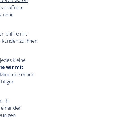
 bereit waren
,
s eröffnete
nz neue
r, online mit
hre Kunden zu Ihnen
jedes kleine
ie wir mit
n Minuten können
chtigen
, Ihr
 einer der
eunigen.