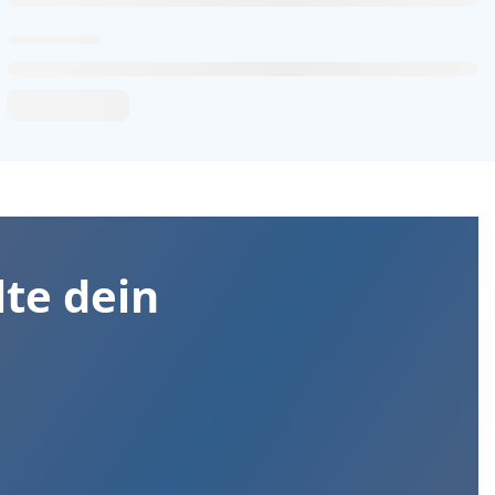
lte dein
I