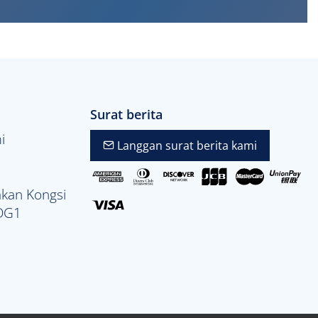
Surat berita
i
Langgan surat berita kami
kan Kongsi
 DG1