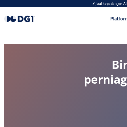
Skip to main content
⚡ Jual kepada ejen 
Platfor
Bi
perniag