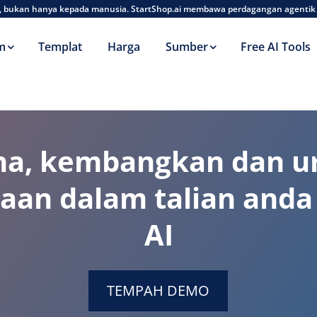
AI, bukan hanya kepada manusia. StartShop.ai membawa perdagangan agentik
m
Templat
Harga
Sumber
Free AI Tools
na, kembangkan dan u
aan dalam talian and
AI
TEMPAH DEMO