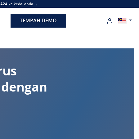
 A2A ke kedai anda →
TEMPAH DEMO
rus
a dengan