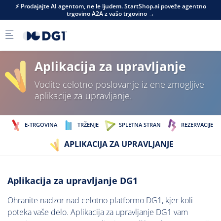
Skip to main content
⚡ Prodajajte AI agentom, ne le ljudem. StartShop.ai poveže agentno
trgovino A2A z vašo trgovino →
Aplikacija za upravljanje
Vodite celotno poslovanje iz ene zmogljive
aplikacije za upravljanje.
E-TRGOVINA
TRŽENJE
SPLETNA STRAN
REZERVACIJE
APLIKACIJA ZA UPRAVLJANJE
Aplikacija za upravljanje DG1
Ohranite nadzor nad celotno platformo DG1, kjer koli
poteka vaše delo. Aplikacija za upravljanje DG1 vam