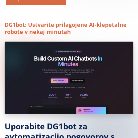
DG1bot: Ustvarite prilagojene AI-klepetalne
robote v nekaj minutah
Uporabite DG1bot za
avtomatizacijo pogovorov s