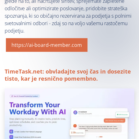
glede na to, ali načrtujete širitev, sprejemate zapletene
odločitve ali optimizirate poslovanje, pridobite strateška
spoznanja, ki so običajno rezervirana za podjetja s polnimi
svetovalnimi odbori - zdaj so na voljo vašemu rastočemu
podjetju.
https://ai-board-member.com
TimeTask.net: obvladajte svoj čas in dosezite
tisto, kar je resnično pomembno.