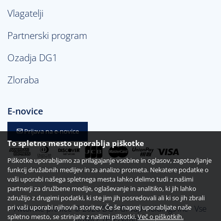
Vlagatelji
Partnerski program
Ozadja DG1
Zloraba
E-novice
Prijava na e-novice
To spletno mesto uporablja piškotke
Piškotke uporabljamo za prilagajanje vsebine in oglasov, zagotavljanje
funkcij družabnih medijev in za analizo prometa. Nekatere podatke o
vaši uporabi našega spletnega mesta lahko delimo tudi z našimi
partnerji za družbene medije, oglaševanje in analitiko, ki jih lahko
združijo z drugimi podatki, ki ste jim jih posredovali ali ki so jih zbrali
pri vaši uporabi njihovih storitev. Če še naprej uporabljate naše
Avtorske pravice © 2026 DG1 Group Holdings Inc - Vse
spletno mesto, se strinjate z našimi piškotki.
Več o piškotkih.
pravice rezervirane -