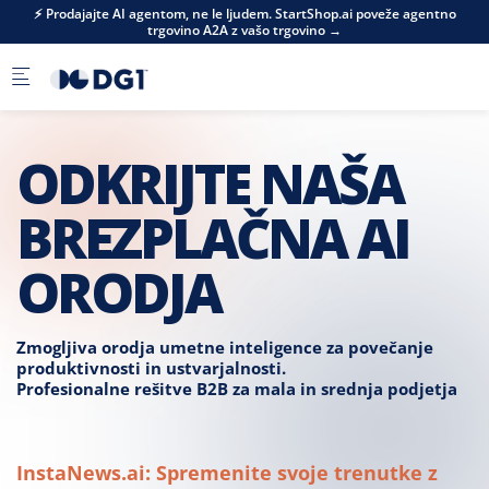
Skip to main content
⚡ Prodajajte AI agentom, ne le ljudem. StartShop.ai poveže agentno
trgovino A2A z vašo trgovino →
ODKRIJTE NAŠA
BREZPLAČNA AI
ORODJA
Zmogljiva orodja umetne inteligence za povečanje
produktivnosti in ustvarjalnosti.
Profesionalne rešitve B2B za mala in srednja podjetja
InstaNews.ai: Spremenite svoje trenutke z