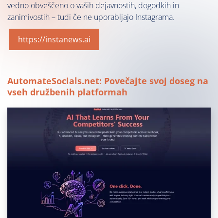
vedno obveščeno o vaših dejavnostih, dogodkih in
zanimivostih – tudi če ne uporabljajo Instagrama.
https://instanews.ai
AutomateSocials.net: Povečajte svoj doseg na
vseh družbenih platformah