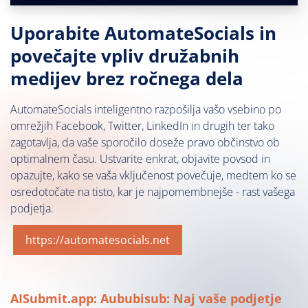
Uporabite AutomateSocials in
povečajte vpliv družabnih
medijev brez ročnega dela
AutomateSocials inteligentno razpošilja vašo vsebino po
omrežjih Facebook, Twitter, LinkedIn in drugih ter tako
zagotavlja, da vaše sporočilo doseže pravo občinstvo ob
optimalnem času. Ustvarite enkrat, objavite povsod in
opazujte, kako se vaša vključenost povečuje, medtem ko se
osredotočate na tisto, kar je najpomembnejše - rast vašega
podjetja.
https://automatesocials.net
AISubmit.app: Aububisub: Naj vaše podjetje