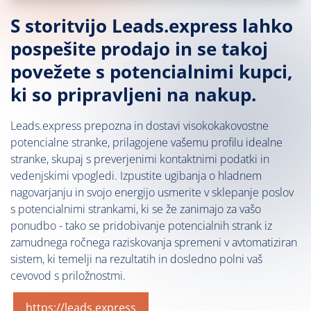
S storitvijo Leads.express lahko
pospešite prodajo in se takoj
povežete s potencialnimi kupci,
ki so pripravljeni na nakup.
Leads.express prepozna in dostavi visokokakovostne
potencialne stranke, prilagojene vašemu profilu idealne
stranke, skupaj s preverjenimi kontaktnimi podatki in
vedenjskimi vpogledi. Izpustite ugibanja o hladnem
nagovarjanju in svojo energijo usmerite v sklepanje poslov
s potencialnimi strankami, ki se že zanimajo za vašo
ponudbo - tako se pridobivanje potencialnih strank iz
zamudnega ročnega raziskovanja spremeni v avtomatiziran
sistem, ki temelji na rezultatih in dosledno polni vaš
cevovod s priložnostmi.
https://leads.express