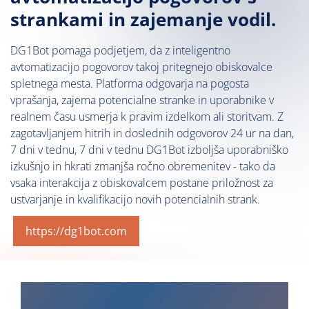
strankami in zajemanje vodil.
DG1Bot pomaga podjetjem, da z inteligentno
avtomatizacijo pogovorov takoj pritegnejo obiskovalce
spletnega mesta. Platforma odgovarja na pogosta
vprašanja, zajema potencialne stranke in uporabnike v
realnem času usmerja k pravim izdelkom ali storitvam. Z
zagotavljanjem hitrih in doslednih odgovorov 24 ur na dan,
7 dni v tednu, 7 dni v tednu DG1Bot izboljša uporabniško
izkušnjo in hkrati zmanjša ročno obremenitev - tako da
vsaka interakcija z obiskovalcem postane priložnost za
ustvarjanje in kvalifikacijo novih potencialnih strank.
https://dg1bot.com