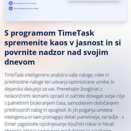
S programom TimeTask
spremenite kaos v jasnost in si
povrnite nadzor nad svojim
dnevom
TimeTask inteligentno analizira vaše naloge, roke in
prednostne naloge ter ustvarja optimizirane urnike, ki
dejansko delujejo za vas. Prenehajte žonglirati z
neskončnimi seznami opravil in začnite dosegati svoje cilje
s pametnim blokiranjem časa, samodejnim določanjem
prednostnih nalog in vpogledi, ki jih poganja umetna
inteligenca in vam pomagajo delati pametneje, ne težje - s
čimer zagotovite izpolnjevanje ključnih rokov in hkrati
ohranite zdravo ravnovesje med delom in zasebnim