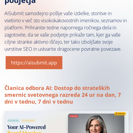
podjetja
AISubmit samodejno pošlje vaše izdelke, storitve in
vsebino v več sto visokokakovostnih imenikov, seznamov in
platform. Prihranite tedne napornega ročnega dela in
zagotovite, da se vaše podjetje prikaže tam, kjer ga vaše
ciljne stranke aktivno iščejo, ter tako izboljšate svoje
uvrstitve SEO in ustvarite dragocene povratne povezave.
https://aisubmit.app
Članica odbora AI: Dostop do strateških
smernic svetovnega razreda 24 ur na dan, 7
dni v tednu, 7 dni v tednu