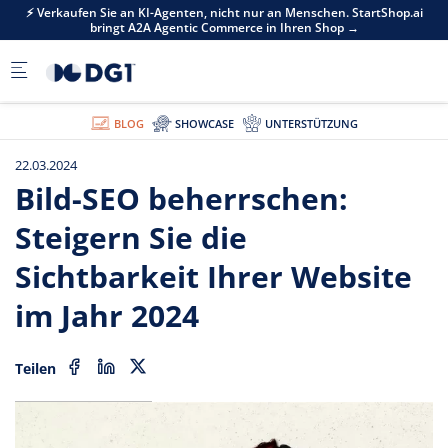
Skip to main content
i
⚡ Verkaufen Sie an KI-Agenten, nicht nur an Menschen. StartShop.ai
bringt A2A Agentic Commerce in Ihren Shop →
BLOG
SHOWCASE
UNTERSTÜTZUNG
22.03.2024
Bild-SEO beherrschen:
Steigern Sie die
Sichtbarkeit Ihrer Website
im Jahr 2024
Teilen