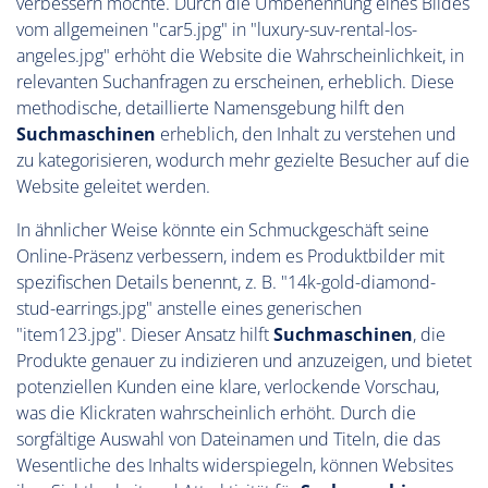
verbessern möchte. Durch die Umbenennung eines Bildes
vom allgemeinen "car5.jpg" in "luxury-suv-rental-los-
angeles.jpg" erhöht die Website die Wahrscheinlichkeit, in
relevanten Suchanfragen zu erscheinen, erheblich. Diese
methodische, detaillierte Namensgebung hilft den
Suchmaschinen
erheblich, den Inhalt zu verstehen und
zu kategorisieren, wodurch mehr gezielte Besucher auf die
Website geleitet werden.
In ähnlicher Weise könnte ein Schmuckgeschäft seine
Online-Präsenz verbessern, indem es Produktbilder mit
spezifischen Details benennt, z. B. "14k-gold-diamond-
stud-earrings.jpg" anstelle eines generischen
"item123.jpg". Dieser Ansatz hilft
Suchmaschinen
, die
Produkte genauer zu indizieren und anzuzeigen, und bietet
potenziellen Kunden eine klare, verlockende Vorschau,
was die Klickraten wahrscheinlich erhöht. Durch die
sorgfältige Auswahl von Dateinamen und Titeln, die das
Wesentliche des Inhalts widerspiegeln, können Websites