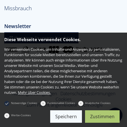
Missbrauch
Newsletter
Abonnieren Sie unseren Newsletter
Diese Webseite verwendet Cookies.
Wir verwenden Cookies, um Inhalte und Anzeigen zu personalisieren,
Funktionen für soziale Medien bereitzustellen und unseren Traffic zu
analysieren. Wir können auch einige Informationen über Ihre Nutzung
unserer Website mit unseren Social Media-, Werbe- und
Analysepartnern teilen, die diese möglicherweise mit anderen
Informationen kombinieren, die Sie ihnen zur Verfügung gestellt
haben oder die sie bei der Nutzung ihrer Dienste gesammelt haben.
Copyright © 2026 DG1 Group Holdings Inc - Alle Rechte
Sie stimmen unseren Cookies zu, wenn Sie unsere Website weiterhin
vorbehalten -
nutzen.
Mehr über Cookies.
Nutzungsbedingungen
Datenschutzbestimmungen
Cookies
Notwendige Cookies
Funktionalität Cookies
Analytische Cookies
- Zum Patent angemeldete Technologie
Werbe-Cookies
Speichern
Zustimmen